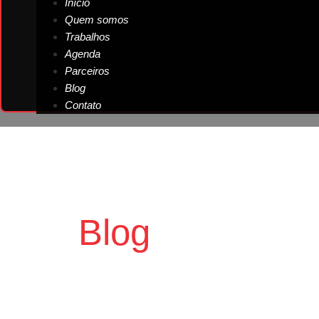
Início
Quem somos
Trabalhos
Agenda
Parceiros
Blog
Contato
Blog
da Garag
Artigos E 